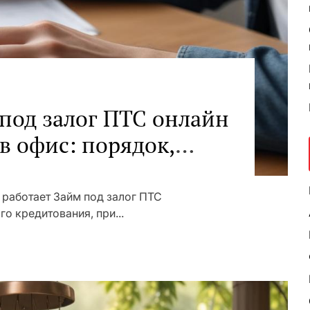
под залог ПТС онлайн
 в офис: порядок,
менты
н работает Займ под залог ПТС
о кредитования, при...