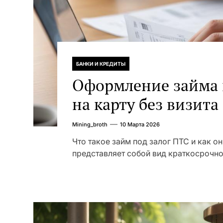
БАНКИ И КРЕДИТЫ
Оформление займа 
на карту без визита
требования и доку
Mining_broth
10 Марта 2026
Что такое займ под залог ПТС и как о
представляет собой вид краткосрочног