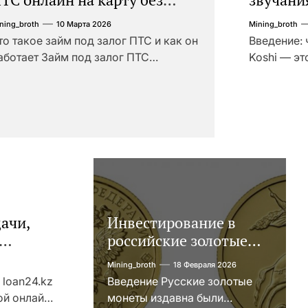
изита в офис: порядок,
ning_broth
10 Марта 2026
Mining_broth
ребования и документы
то такое займ под залог ПТС и как он
Введение: 
аботает Займ под залог ПТС
Koshi — э
редставляет собой вид
собранных
раткосрочного кредитования, при
предназна
отором право собственности на
воздействи
втомобиль остаётся у клиента, а
ознакомле
видетельство о регистрации или
доступна 
аспорт транспортного средства
колокольч
ПТС) передаётся кредитору в
устройств
ачестве обеспечения обязательств.
практическ
ля оперативного получения средств
ачи,
Инвестирование в
ез посещения офиса часто
российские золотые
спользуются сервисы, например
руглосуточный […]
монеты: подробное
Mining_broth
18 Февраля 2026
руководство
 loan24.kz
Введение Русские золотые
ой онлайн-
монеты издавна были