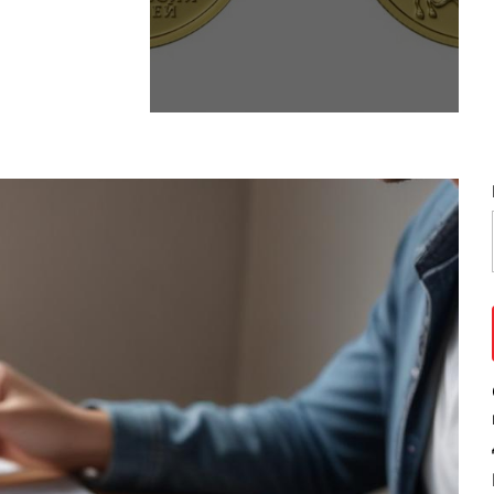
ткосрочных
символом богатства и власти.
аселению
Будучи отличным вариантом
 средств
для инвестиций, они
рту.
предлагают уникальное
ок через
сочетание исторической
значимости, нумизматической
анковские
ценности и внутренней
ценности золота. В этом
подробном руководстве мы
рассмотрим преимущества
инвестирования в российские
золотые монеты, поймем их
историческое и культурное
значение и дадим
практические советы по
созданию ценной коллекции.
Понимание русских […]