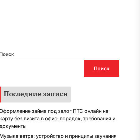
нападкам со стороны недоброжелателей,
которые пытаются «нарыть» хоть какой-
нибудь компромат на Тимура Турлова и его
бизнес. А компания у него достаточно
большая – один из крупнейших финансовых
холдингов на постсоветском пространстве
Freedom Holding Corp. Кратко разберемся,
Поиск
в чем обвиняют бизнесмена. Тимур Турлов
— основатель финансовой пирамиды? В […]
Поиск
Последние записи
Оформление займа под залог ПТС онлайн на
карту без визита в офис: порядок, требования и
документы
Музыка ветра: устройство и принципы звучания