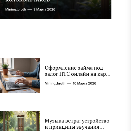
им преимущества инвестирования в
кредитору в
ие золотые монеты, поймем их
Для операти
Mining_broth
3 Марта 2026
ское и культурное значение и дадим
офиса часто
ские советы по созданию ценной
круглосуточ
и. Понимание русских […]
Оформление займа под
залог ПТС онлайн на карту
без визита в офис:
Mining_broth
10 Марта 2026
порядок, требования и
документы
Музыка ветра: устройство
и принципы звучания