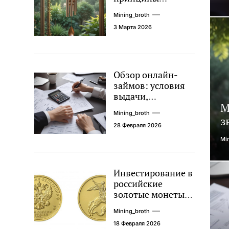
звучания
Mining_broth
колокольчиков
3 Марта 2026
Обзор онлайн-
займов: условия
выдачи,
М
процентные
Mining_broth
ставки и
з
28 Февраля 2026
требования к
заемщикам
Mi
Инвестирование в
российские
золотые монеты:
подробное
Mining_broth
руководство
18 Февраля 2026