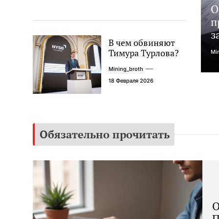
О
п
з
В чем обвиняют
Тимура Турлова?
Mi
Mining_broth
18 Февраля 2026
Обязательно прочитать
О
П