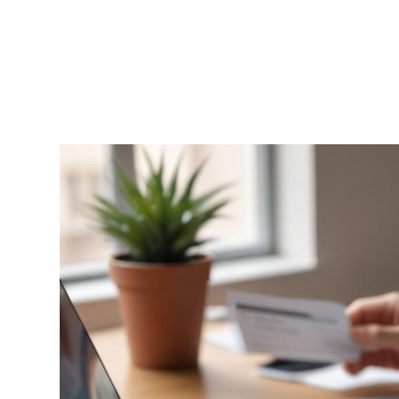
платформу, ориентированную на выдачу кра
потребительских займов и микрокредитов н
через интернет. Для оперативного получения
доступна услуга онлайн займ без отказа на ка
Основная деятельность включает приём заяв
веб-интерфейс, автоматическую оценку
платёжеспособности и перевод средств на б
карты или […]