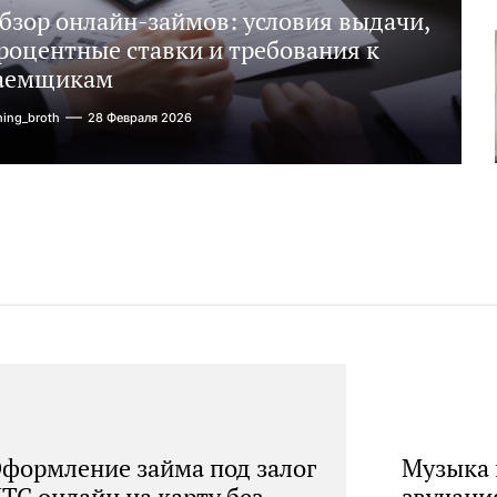
бзор онлайн-займов: условия выдачи,
роцентные ставки и требования к
аемщикам
ning_broth
28 Февраля 2026
формление займа под залог
Музыка 
ТС онлайн на карту без
звучани