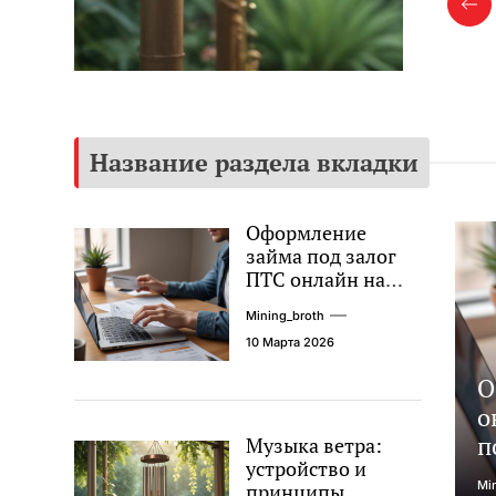
формлением и ассортиментом доступна
онлай
Пр
правочная ссылка Музыка ветра — колокольчики
деяте
сл
ОШИ / KOSHI. В тексте описывается устройство,
интер
ринципы звукообразования и практическое
платё
рименение таких […]
банко
Название раздела вкладки
Оформление
займа под залог
ПТС онлайн на
карту без визита в
Mining_broth
офис: порядок,
10 Марта 2026
требования и
документы
О
о
п
Музыка ветра:
устройство и
Mi
принципы