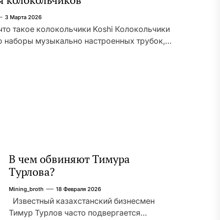
3 Марта 2026
что такое колокольчики Koshi Колокольчики
то наборы музыкально настроенных трубок,
 в единую подвесную конструкцию и
ченных для создания мелодичных звуков при
и ветра или прикосновении; для
ния с оформлением и ассортиментом
справочная ссылка Музыка ветра —
ики КОШИ / KOSHI. В тексте описывается
о, принципы звукообразования и
ое применение таких […]
В чем обвиняют Тимура
Турлова?
Mining_broth
18 Февраля 2026
Известный казахстанский бизнесмен
Тимур Турлов часто подвергается