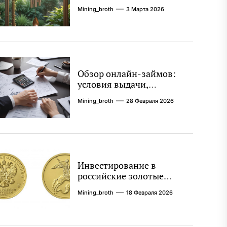
колокольчиков
Mining_broth
3 Марта 2026
Обзор онлайн-займов:
условия выдачи,
процентные ставки и
Mining_broth
28 Февраля 2026
требования к заемщикам
Инвестирование в
российские золотые
монеты: подробное
Mining_broth
18 Февраля 2026
руководство