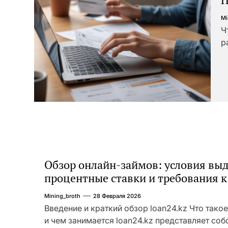
в
Mi
т
Ч
р
п
к
к
а
с
п
(
к
Д
Обзор онлайн-займов: условия выд
б
процентные ставки и требования к
и
заемщикам
к
Mining_broth
28 Февраля 2026
Введение и краткий обзор loan24.kz Что такое
и чем занимается loan24.kz представляет соб