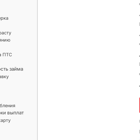
ерка
расту
оянию
а ПТС
сть займа
авку
ебления
ки выплат
карту