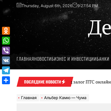
Перейти
Thursday, August 6th, 2026
9:27:54 PM
к
содержимому
Де
Odnoklassniki
WhatsApp
ГЛАВНАЯ
НОВОСТИ
БИЗНЕС И ИНВЕСТИЦИИ
БАНКИ 
Viber
VK
Telegram
Оформление займа под залог ПТС онлайн на к
ПОСЛЕДНИЕ НОВОСТИ
Отправить
Главная
Альбер Камю — Чума