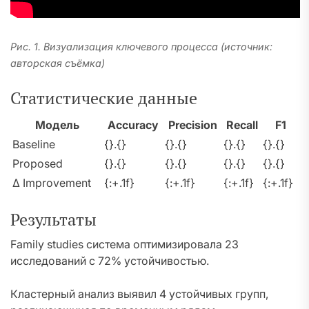
Рис. 1. Визуализация ключевого процесса (источник:
авторская съёмка)
Статистические данные
Модель
Accuracy
Precision
Recall
F1
Baseline
{}.{}
{}.{}
{}.{}
{}.{}
Proposed
{}.{}
{}.{}
{}.{}
{}.{}
Δ Improvement
{:+.1f}
{:+.1f}
{:+.1f}
{:+.1f}
Результаты
Family studies система оптимизировала 23
исследований с 72% устойчивостью.
Кластерный анализ выявил 4 устойчивых групп,