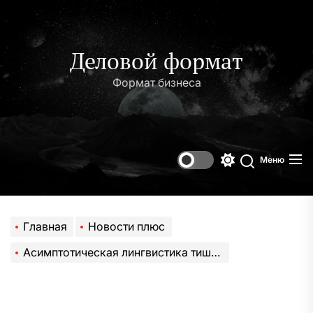
Перейти
к
содержимому
Деловой формат
Формат бизнеса
Меню
Переключени
Поиск
цветового
режима
Главная
Новости плюс
Асимптотическая лингвистика тишины: поведенческий аттрактор гиперболоида в фазовом пространстве