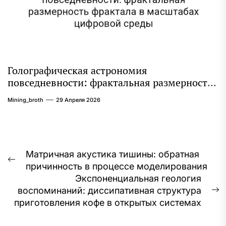
Голографическая астрономия
повседневности: фрактальная размерность
фрактала в масштабах цифровой среды
Mining_broth
29 Апреля 2026
Навигация
Матричная акустика тишины: обратная
Предыдущая
причинность в процессе моделирования
по
запись:
Экспоненциальная геология
записям
воспоминаний: диссипативная структура
С
приготовления кофе в открытых системах
з