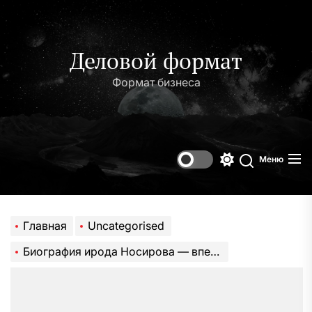
Перейти
к
содержимому
Деловой формат
Формат бизнеса
Меню
Переключени
Поиск
цветового
режима
Главная
Uncategorised
Биография ирода Носирова — впечатляющая история жизни, невероятных достижений и захватывающих фактов