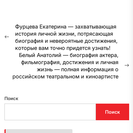
Навигация
Фурцева Екатерина — захватывающая
история личной жизни, потрясающая
по
Предыдущая
биография и невероятные достижения,
записям
запись:
которые вам точно придется узнать!
Белый Анатолий — биография актера,
фильмография, достижения и личная
С
жизнь — полная информация о
з
российском театральном и киноартисте
Поиск
Поиск