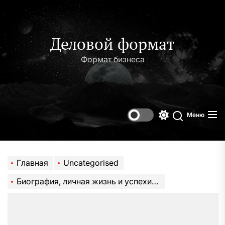
Перейти
к
содержимому
Деловой формат
Формат бизнеса
Меню
Переключени
Поиск
цветового
режима
Главная
Uncategorised
Биография, личная жизнь и успехи известной российской художницы Ирины Волк