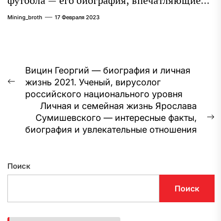
футбола — его биография, впечатляющие
достижения и интересная личная жизнь
Mining_broth
17 Февраля 2023
Навигация
Вицин Георгий — биография и личная
жизнь 2021. Ученый, вирусолог
по
Предыдущая
российского национального уровня
запись:
записям
Личная и семейная жизнь Ярослава
Сумишевского — интересные факты,
С
биография и увлекательные отношения
з
Поиск
Поиск