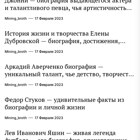
Джонни — биография выдающегося актера
и талантливого певца, чья артистичность
захватывает миллионы сердец
Mining_broth
17 Февраля 2023
История жизни и творчества Елены
Дубровской — биография, достижения,
интересные факты
Mining_broth
17 Февраля 2023
Аркадий Аверченко биография —
уникальный талант, чье детство, творчество
и литературное наследие продолжают
Mining_broth
17 Февраля 2023
восхищать миллионы
Федор Стуков — удивительные факты из
биографии и личной жизни
Mining_broth
17 Февраля 2023
Лев Иванович Яшин — живая легенда