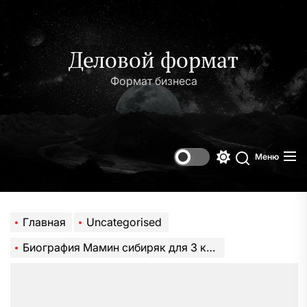
Перейти
к
содержимому
Деловой формат
Формат бизнеса
Меню
Переключени
Поиск
цветового
режима
Главная
Uncategorised
Биография Мамин сибиряк для 3 класса — ключевые события, достижения, история жизни