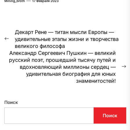
Mining_broth
17 Февраля 2023
Навигация
Декарт Рене — титан мысли Европы —
удивительные этапы жизни и творчества
по
Предыдущая
великого философа
запись:
записям
Александр Сергеевич Пушкин — великий
русский поэт, прошедший тысячу путей и
вдохновляющий миллионы сердец —
С
удивительная биография для юных
з
знаменитостей!
Поиск
Поиск