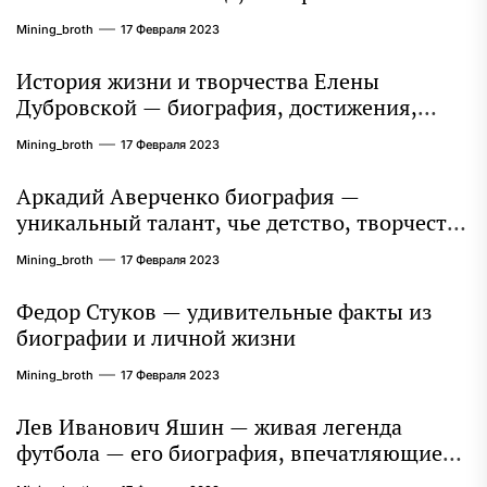
захватывает миллионы сердец
Mining_broth
17 Февраля 2023
История жизни и творчества Елены
Дубровской — биография, достижения,
интересные факты
Mining_broth
17 Февраля 2023
Аркадий Аверченко биография —
уникальный талант, чье детство, творчество
и литературное наследие продолжают
Mining_broth
17 Февраля 2023
восхищать миллионы
Федор Стуков — удивительные факты из
биографии и личной жизни
Mining_broth
17 Февраля 2023
Лев Иванович Яшин — живая легенда
футбола — его биография, впечатляющие
достижения и интересная личная жизнь