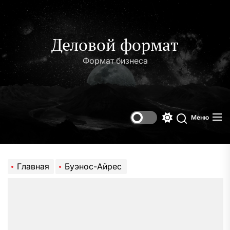
Перейти
к
содержимому
Деловой формат
Формат бизнеса
Меню
Переключени
Поиск
цветового
режима
Главная
Буэнос-Айрес