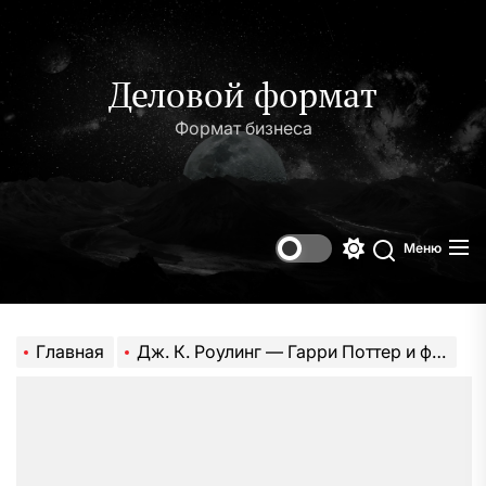
Перейти
к
содержимому
Деловой формат
Формат бизнеса
Меню
Переключени
Поиск
цветового
режима
Главная
Дж. К. Роулинг — Гарри Поттер и философский камень