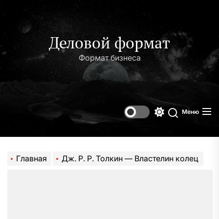
Перейти
к
содержимому
Деловой формат
Формат бизнеса
Меню
Переключени
Поиск
цветового
режима
Главная
Дж. Р. Р. Толкин — Властелин колец