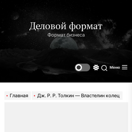
Перейти
к
содержимому
Деловой формат
Формат бизнеса
Меню
Переключени
Поиск
цветового
режима
Главная
Дж. Р. Р. Толкин — Властелин колец