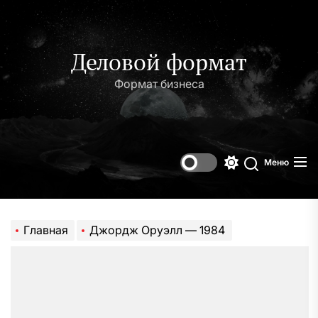
Перейти
к
содержимому
Деловой формат
Формат бизнеса
Меню
Переключени
Поиск
цветового
режима
Главная
Джордж Оруэлл — 1984