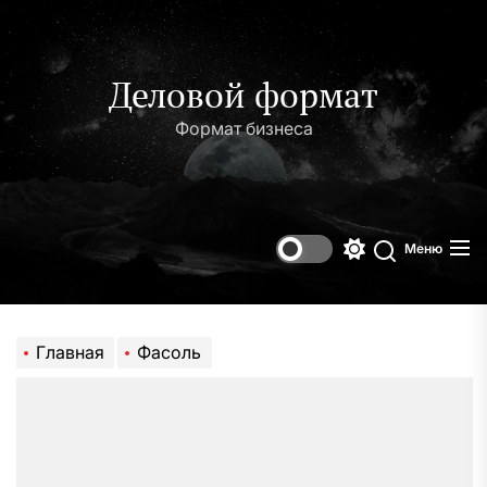
Перейти
к
содержимому
Деловой формат
Формат бизнеса
Меню
Переключени
Поиск
цветового
режима
Главная
Фасоль