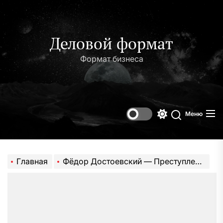
Перейти
к
содержимому
Деловой формат
Формат бизнеса
Меню
Переключени
Поиск
цветового
режима
Главная
Фёдор Достоевский — Преступление и наказание