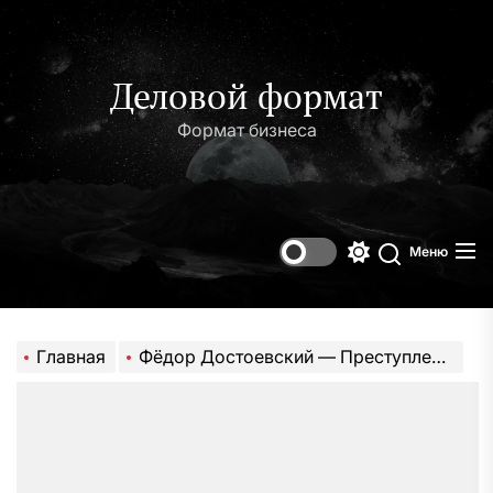
Перейти
к
содержимому
Деловой формат
Формат бизнеса
Меню
Переключени
Поиск
цветового
режима
Главная
Фёдор Достоевский — Преступление и наказание