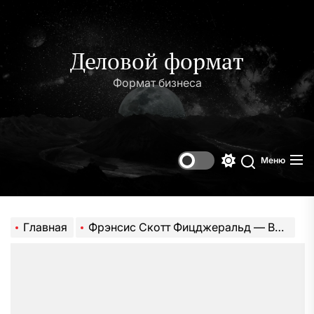
Перейти
к
содержимому
Деловой формат
Формат бизнеса
Меню
Переключени
Поиск
цветового
режима
Главная
Фрэнсис Скотт Фицджеральд — Великий Гэтсби