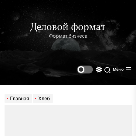
Перейти
к
содержимому
Деловой формат
Формат бизнеса
Меню
Переключени
Поиск
цветового
режима
Главная
Хлеб