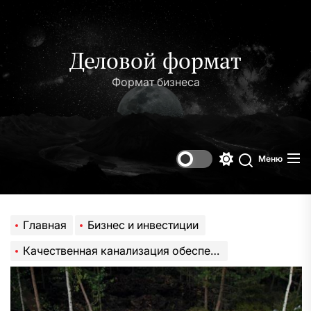
Перейти
к
содержимому
Деловой формат
Формат бизнеса
Меню
Переключени
Поиск
цветового
режима
Главная
Бизнес и инвестиции
Качественная канализация обеспечит комфортные условия проживания