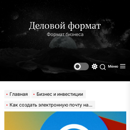
Перейти
к
содержимому
Деловой формат
Формат бизнеса
Меню
Переключени
Поиск
цветового
режима
Главная
Бизнес и инвестиции
Как создать электронную почту на телефоне: 4 популярных сервиса на базе Андроид + краткий обзор приложения IOS