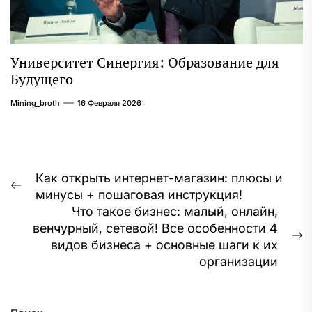
Университет Синергия: Образование для
Будущего
Mining_broth
16 Февраля 2026
Навигация
Как открыть интернет-магазин: плюсы и
Предыдущая
минусы + пошаговая инструкция!
по
запись:
Что такое бизнес: малый, онлайн,
записям
венчурный, сетевой! Все особенности 4
С
видов бизнеса + основные шаги к их
з
организации