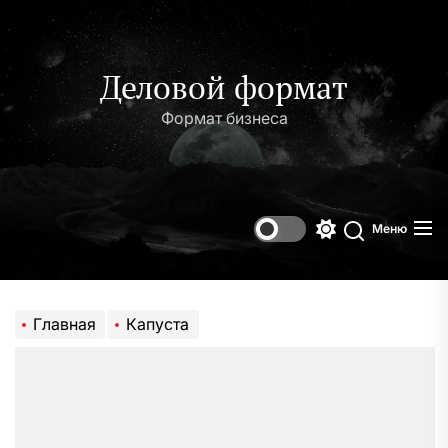
Перейти
к
содержимому
Деловой формат
Формат бизнеса
Меню
Переключени
Поиск
цветового
режима
Главная
Капуста