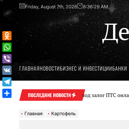
Перейти
Friday, August 7th, 2026
8:36:30 AM
к
содержимому
Де
Odnoklassniki
WhatsApp
ГЛАВНАЯ
НОВОСТИ
БИЗНЕС И ИНВЕСТИЦИИ
БАНКИ 
Viber
VK
Telegram
Оформление займа под залог ПТС онлайн на
ПОСЛЕДНИЕ НОВОСТИ
Отправить
Главная
Картофель