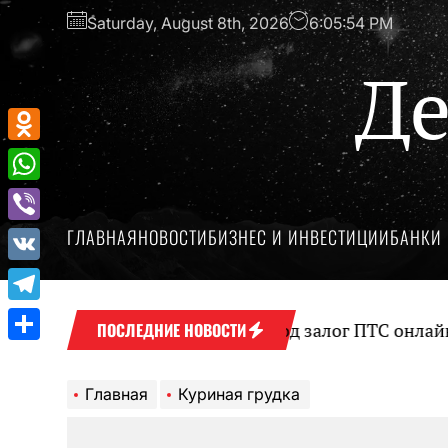
Перейти
Saturday, August 8th, 2026
6:05:54 PM
к
содержимому
Де
Odnoklassniki
WhatsApp
ГЛАВНАЯ
НОВОСТИ
БИЗНЕС И ИНВЕСТИЦИИ
БАНКИ 
Viber
VK
Telegram
Оформление займа под залог ПТС онлайн на 
ПОСЛЕДНИЕ НОВОСТИ
Отправить
Главная
Куриная грудка