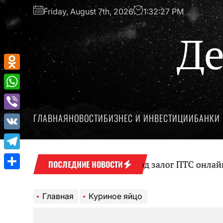
Перейти
Friday, August 7th, 2026
1:32:27 PM
к
содержимому
Де
Odnoklassniki
WhatsApp
ГЛАВНАЯ
НОВОСТИ
БИЗНЕС И ИНВЕСТИЦИИ
БАНКИ 
Viber
VK
Telegram
Оформление займа под залог ПТС онлайн на 
ПОСЛЕДНИЕ НОВОСТИ
Отправить
Главная
Куриное яйцо