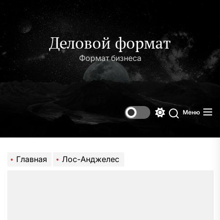
Перейти
к
содержимому
Деловой формат
Формат бизнеса
Меню
Переключени
Поиск
цветового
режима
Главная
Лос-Анджелес