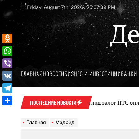
Перейти
Friday, August 7th, 2026
5:07:40 PM
к
содержимому
Де
Odnoklassniki
WhatsApp
ГЛАВНАЯ
НОВОСТИ
БИЗНЕС И ИНВЕСТИЦИИ
БАНКИ 
Viber
VK
Telegram
Оформление займа под залог ПТС онлайн н
ПОСЛЕДНИЕ НОВОСТИ
Отправить
Главная
Мадрид