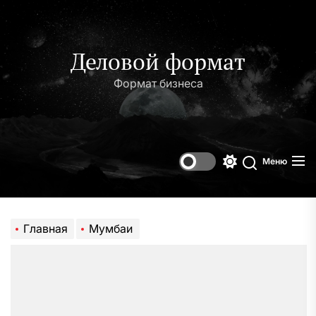
Перейти
к
содержимому
Деловой формат
Формат бизнеса
Меню
Переключени
Поиск
цветового
режима
Главная
Мумбаи