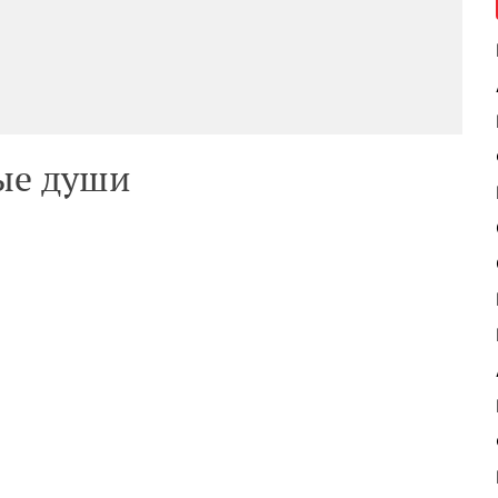
ые души
ь