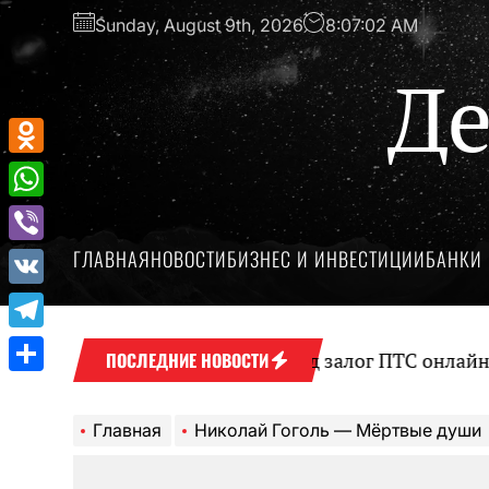
Перейти
Sunday, August 9th, 2026
8:07:02 AM
к
содержимому
Де
Odnoklassniki
WhatsApp
ГЛАВНАЯ
НОВОСТИ
БИЗНЕС И ИНВЕСТИЦИИ
БАНКИ 
Viber
VK
Telegram
Оформление займа под залог ПТС онлайн на к
ПОСЛЕДНИЕ НОВОСТИ
Отправить
Главная
Николай Гоголь — Мёртвые души