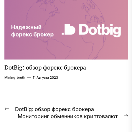
DotBig: обзор форекс брокера
Mining_broth
11 Августа 2023
Навигация
DotBig: обзор форекс брокера
Предыдущая
Мониторинг обменников криптовалют
по
запись:
С
з
записям