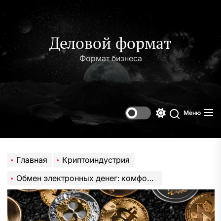
Перейти
к
содержимому
Деловой формат
Формат бизнеса
Меню
Переключени
Поиск
цветового
режима
Главная
Криптоиндустрия
Обмен электронных денег: комфорт и безопасность в современных финансовых операциях