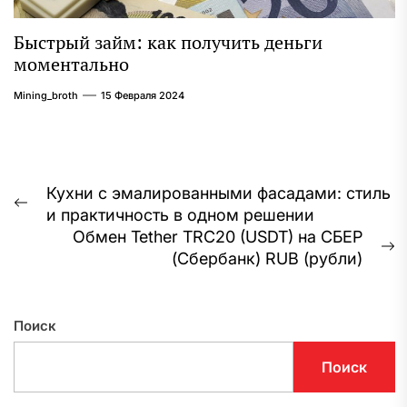
Быстрый займ: как получить деньги
моментально
Mining_broth
15 Февраля 2024
Навигация
Кухни с эмалированными фасадами: стиль
Предыдущая
и практичность в одном решении
по
запись:
Обмен Tether TRC20 (USDT) на СБЕР
записям
С
(Сбербанк) RUB (рубли)
з
Поиск
Поиск