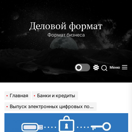
Перейти
к
содержимому
Деловой формат
Формат бизнеса
Меню
Переключени
Поиск
цветового
режима
Главная
Банки и кредиты
Выпуск электронных цифровых подписей