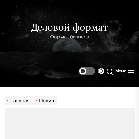
Перейти
к
содержимому
Деловой формат
Формат бизнеса
Меню
Переключени
Поиск
цветового
режима
Главная
Пекин