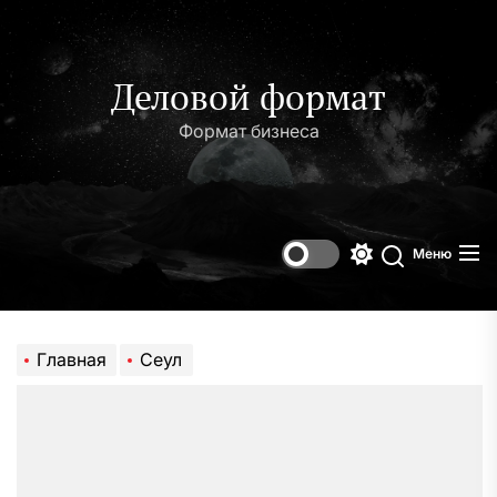
Перейти
к
содержимому
Деловой формат
Формат бизнеса
Меню
Переключени
Поиск
цветового
режима
Главная
Сеул