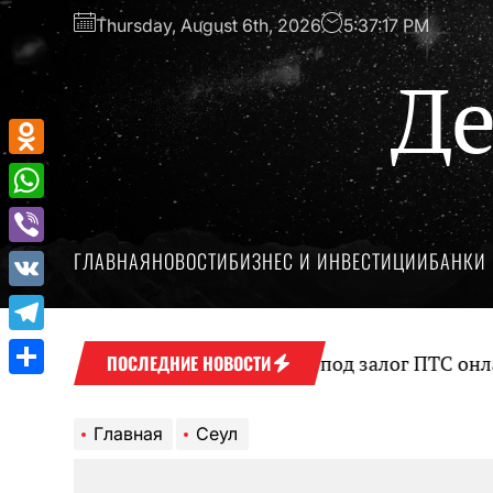
Перейти
Thursday, August 6th, 2026
5:37:17 PM
к
содержимому
Де
Odnoklassniki
WhatsApp
ГЛАВНАЯ
НОВОСТИ
БИЗНЕС И ИНВЕСТИЦИИ
БАНКИ 
Viber
VK
Telegram
Оформление займа под залог ПТС онлайн н
ПОСЛЕДНИЕ НОВОСТИ
Отправить
Главная
Сеул