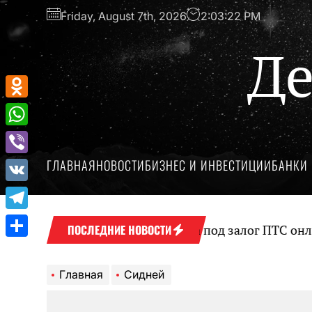
Перейти
Friday, August 7th, 2026
2:03:22 PM
к
содержимому
Де
Odnoklassniki
WhatsApp
ГЛАВНАЯ
НОВОСТИ
БИЗНЕС И ИНВЕСТИЦИИ
БАНКИ 
Viber
VK
Telegram
Оформление займа под залог ПТС онлайн н
ПОСЛЕДНИЕ НОВОСТИ
Отправить
Главная
Сидней