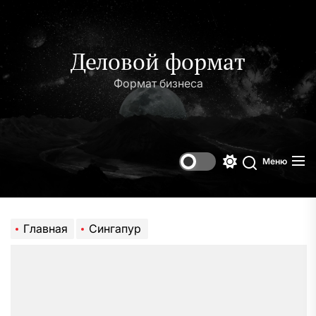
Перейти
к
содержимому
Деловой формат
Формат бизнеса
Меню
Переключени
Поиск
цветового
режима
Главная
Сингапур