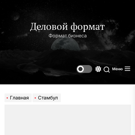
Перейти
к
содержимому
Деловой формат
Формат бизнеса
Меню
Переключени
Поиск
цветового
режима
Главная
Стамбул