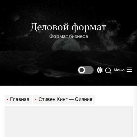
Перейти
к
содержимому
Деловой формат
Формат бизнеса
Меню
Переключени
Поиск
цветового
режима
Главная
Стивен Кинг — Сияние