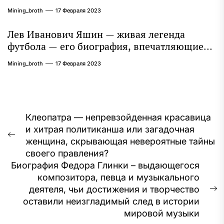
Mining_broth
17 Февраля 2023
Лев Иванович Яшин — живая легенда
футбола — его биография, впечатляющие
достижения и интересная личная жизнь
Mining_broth
17 Февраля 2023
Навигация
Клеопатра — непревзойденная красавица
и хитрая политиканша или загадочная
по
Предыдущая
женщина, скрывающая невероятные тайны
записям
запись:
своего правления?
Биография Федора Глинки – выдающегося
композитора, певца и музыкального
деятеля, чьи достижения и творчество
С
оставили неизгладимый след в истории
з
мировой музыки