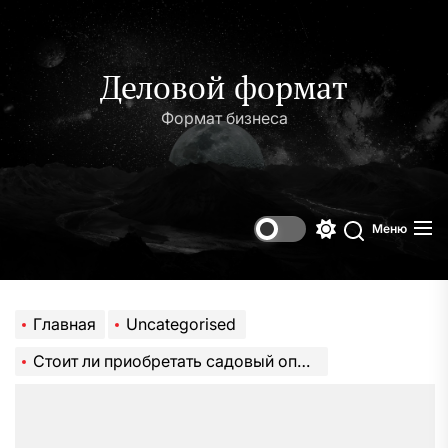
Перейти
к
содержимому
Деловой формат
Формат бизнеса
Меню
Переключени
Поиск
цветового
режима
Главная
Uncategorised
Стоит ли приобретать садовый опрыскиватель Умница ОЭ 8л МИНИ