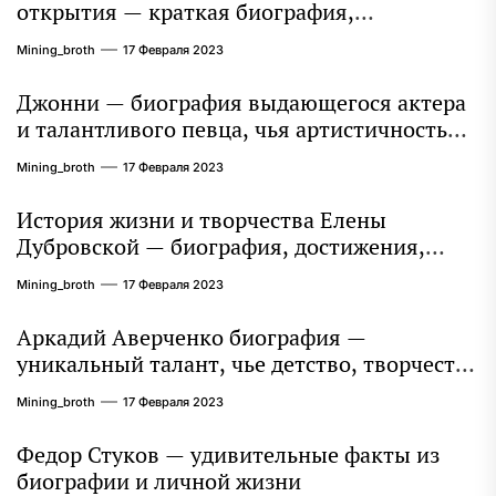
открытия — краткая биография,
достижения и вклад в науку
Mining_broth
17 Февраля 2023
Джонни — биография выдающегося актера
и талантливого певца, чья артистичность
захватывает миллионы сердец
Mining_broth
17 Февраля 2023
История жизни и творчества Елены
Дубровской — биография, достижения,
интересные факты
Mining_broth
17 Февраля 2023
Аркадий Аверченко биография —
уникальный талант, чье детство, творчество
и литературное наследие продолжают
Mining_broth
17 Февраля 2023
восхищать миллионы
Федор Стуков — удивительные факты из
биографии и личной жизни