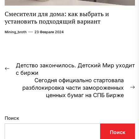
Смесители для дома: как выбрать и
установить подходящий вариант
Mining_broth
23 Февраля 2024
Навигация
Детство закончилось. Детский Мир уходит
Предыдущая
с биржи
по
запись:
Сегодня официально стартовала
записям
разблокировка части замороженных
С
ценных бумаг на СПБ Бирже
з
Поиск
Поиск