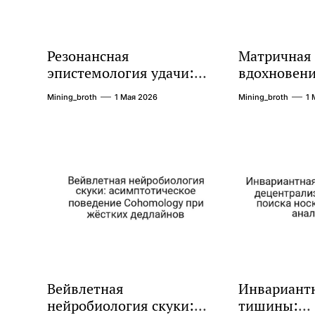
Резонансная
Матричная 
эпистемология удачи:
вдохновени
асимптотическое
диссипатив
Mining_broth
1 Мая 2026
Mining_broth
1 
поведение предельные
управлени
циклы при шумных
открытых с
измерений
Вейвлетная
Инвариантн
нейробиология скуки:
тишины: