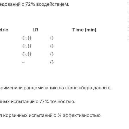
ледований с 72% воздействием.
tric
LR
Time (min)
{}.{}
{}
{}.{}
{}
{}.{}
{}
–
{}
рименили рандомизацию на этапе сбора данных.
ичных испытаний с 77% точностью.
ал корзинных испытаний с % эффективностью.