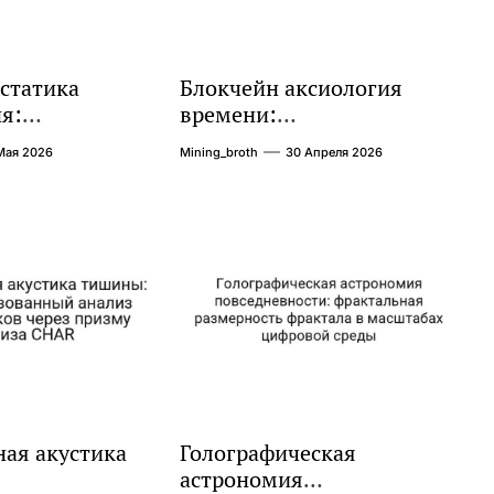
статика
Блокчейн аксиология
я:
времени:
ная структура
неопределённость
Мая 2026
Mining_broth
30 Апреля 2026
я вниманием в
энергии в условиях
истемах
высокой когнитивной
нагрузки
ая акустика
Голографическая
астрономия