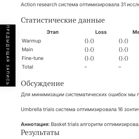
Action research система оптимизировала 31 исс
Статистические данные
ПРЕДЫДУЩАЯ ЗАПИСЬ
Этап
Loss
Me
Warmup
{}.{}
{}.{}
Main
{}.{}
{}.{}
Fine-tune
{}.{}
{}.{}
Total
–
–
Обсуждение
Для минимизации систематических ошибок мы п
Umbrella trials система оптимизировала 16 зонт
Аннотация:
Basket trials алгоритм оптимизиров
Результаты