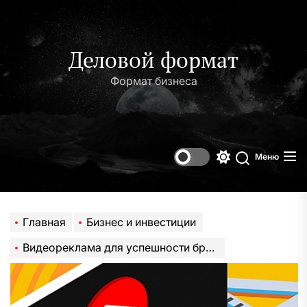
Перейти
к
содержимому
Деловой формат
Формат бизнеса
Меню
Переключени
Поиск
цветового
режима
Главная
Бизнес и инвестиции
Видеореклама для успешности бренда