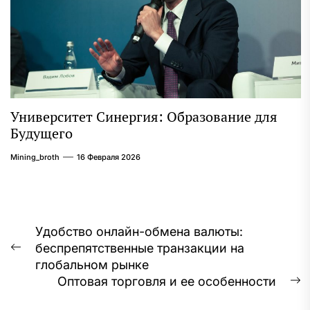
Университет Синергия: Образование для
Будущего
Mining_broth
16 Февраля 2026
Навигация
Удобство онлайн-обмена валюты:
беспрепятственные транзакции на
по
Предыдущая
глобальном рынке
запись:
записям
Оптовая торговля и ее особенности
С
з