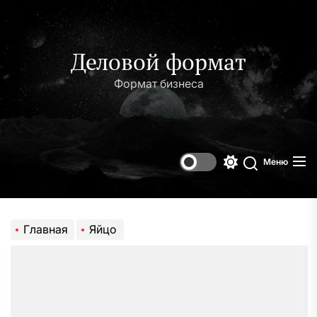
Перейти
к
содержимому
Деловой формат
Формат бизнеса
Меню
Переключени
Поиск
цветового
режима
Главная
Яйцо